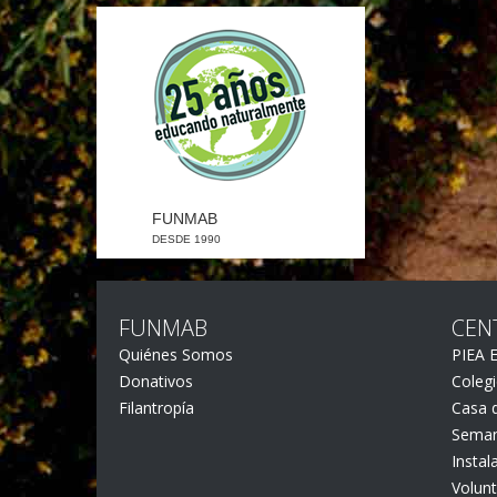
FUNMAB
DESDE 1990
FUNMAB
CEN
Quiénes Somos
PIEA E
Donativos
Colegi
Filantropía
Casa d
Seman
Instal
Volunt